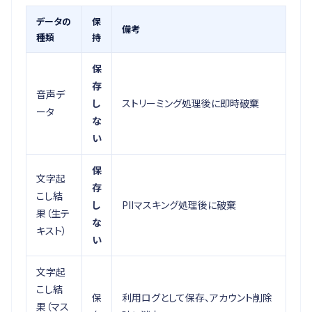
データの
保
備考
種類
持
保
存
音声デ
し
ストリーミング処理後に即時破棄
ータ
な
い
保
文字起
存
こし結
し
PIIマスキング処理後に破棄
果（生テ
な
キスト）
い
文字起
こし結
保
利用ログとして保存、アカウント削除
果（マス