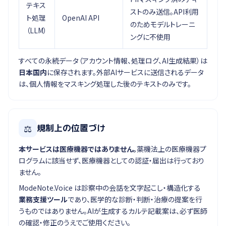
テキス
ストのみ送信。API利用
ト処理
OpenAI API
のためモデルトレーニ
（LLM）
ングに不使用
すべての永続データ（アカウント情報、処理ログ、AI生成結果）は
日本国内
に保存されます。外部AIサービスに送信されるデータ
は、個人情報をマスキング処理した後のテキストのみです。
⚖
規制上の位置づけ
本サービスは医療機器ではありません。
薬機法上の医療機器プ
ログラムに該当せず、医療機器としての認証・届出は行っており
ません。
ModeNote.Voice は診察中の会話を文字起こし・構造化する
業務支援ツール
であり、医学的な診断・判断・治療の提案を行
うものではありません。AIが生成するカルテ記載案は、必ず医師
の確認・修正のうえでご使用ください。