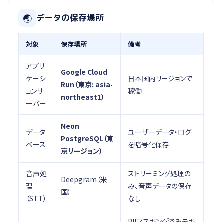
🌏
データの保存場所
対象
保存場所
備考
アプリ
Google Cloud
ケーシ
日本国内リージョンで
Run（東京: asia-
ョンサ
稼働
northeast1）
ーバー
Neon
データ
ユーザーデータ・ログ
PostgreSQL（東
ベース
を暗号化保存
京リージョン）
音声処
ストリーミング処理の
Deepgram（米
理
み、音声データの保存
国）
（STT）
なし
PIIマスキング済みテキ