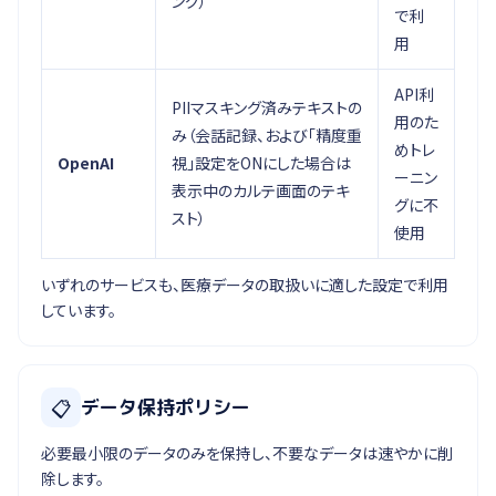
ング）
で利
用
API利
PIIマスキング済みテキストの
用のた
み（会話記録、および「精度重
めトレ
OpenAI
視」設定をONにした場合は
ーニン
表示中のカルテ画面のテキ
グに不
スト）
使用
いずれのサービスも、医療データの取扱いに適した設定で利用
しています。
📋
データ保持ポリシー
必要最小限のデータのみを保持し、不要なデータは速やかに削
除します。