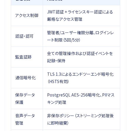
JWT認証 + ライセンスキー認証による
アクセス制御
厳格なアクセス管理
管理者/ユーザー権限分離、ログインレ
認証・認可
ート制限（5回/5分）
全ての管理操作および認証イベントを
監査証跡
記録・保持
TLS 1.3によるエンドツーエンド暗号化
通信暗号化
（HSTS有効）
保存データ
PostgreSQL AES-256暗号化、PIIマス
保護
キング処理
音声データ
非保存ポリシー（ストリーミング処理後
管理
に即時破棄）