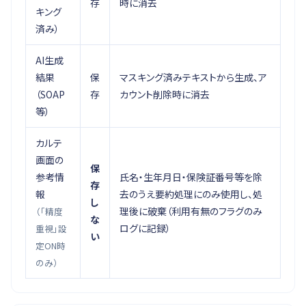
存
時に消去
キング
済み）
AI生成
結果
保
マスキング済みテキストから生成、ア
（SOAP
存
カウント削除時に消去
等）
カルテ
画面の
保
参考情
氏名・生年月日・保険証番号等を除
存
報
去のうえ要約処理にのみ使用し、処
し
理後に破棄（利用有無のフラグのみ
（「精度
な
ログに記録）
重視」設
い
定ON時
のみ）